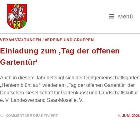
Menü
Zum
VERANSTALTUNGEN
/
VEREINE UND GRUPPEN
Inhalt
springen
Einladung zum ‚Tag der offenen
Gartentür‘
Auch in diesem Jahr beteiligt sich der Dorfgemeinschaftsgarten
„Hentern blüht auf“ wieder am „Tag der offenen Gartentür“ der
Deutschen Gesellschaft für Gartenkunst und Landschaftskultur
e. V. Landesverband Saar-Mosel e. V..
FÜR
KOMMENTARE DEAKTIVIERT
4. JUNI 2026
EINLADUNG
ZUM
‚TAG
DER
OFFENEN
GARTENTÜR‘