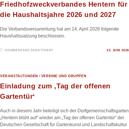
Friedhofzweckverbandes Hentern für
die Haushaltsjahre 2026 und 2027
Die Verbandsversammlung hat am 14. April 2026 folgende
Haushaltssatzung beschlossen.
FÜR
KOMMENTARE DEAKTIVIERT
23. JUNI 2026
HAUSHALTSSATZUNG
DES
FRIEDHOFZWECKVERBANDES
HENTERN
FÜR
DIE
HAUSHALTSJAHRE
VERANSTALTUNGEN
/
VEREINE UND GRUPPEN
2026
UND
Einladung zum ‚Tag der offenen
2027
Gartentür‘
Auch in diesem Jahr beteiligt sich der Dorfgemeinschaftsgarten
„Hentern blüht auf“ wieder am „Tag der offenen Gartentür“ der
Deutschen Gesellschaft für Gartenkunst und Landschaftskultur