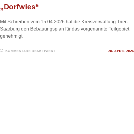
„Dorfwies“
Mit Schreiben vom 15.04.2026 hat die Kreisverwaltung Trier-
Saarburg den Bebauungsplan für das vorgenannte Teilgebiet
genehmigt.
FÜR
KOMMENTARE DEAKTIVIERT
28. APRIL 2026
BEBAUUNGSPLAN
FÜR
DAS
TEILGEBIET
„DORFWIES“
VEREINE UND GRUPPEN
Jagdgenossenschaftsversammlung
Die Jagdgenossenschaftsversammlung der
Jagdgenossenschaft Hentern-Baldringen findet am Dienstag,
21.04.2026, um 19.00 Uhr, im Gasthaus Kopp in Hentern statt.
FÜR
KOMMENTARE DEAKTIVIERT
15. APRIL 2026