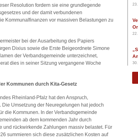
23.
eser Resolution fordern sie eine grundlegende
tsgesetzes und der damit verbundenen
die Kommunalfinanzen vor massiven Belastungen zu
Ve
Or
22.
ermeister bei der Ausarbeitung des Papiers
Jürgen Dixius sowie die Erste Beigeordnete Simone
„S
 Namen der Verbandsgemeinde unterzeichnet,
An
rat dies in seiner Sitzung vergangene Woche
30.
der Kommunen durch Kita-Gesetz
ndes Rheinland-Pfalz hat den Anspruch,
rn. Die Umsetzung der Neuregelungen hat jedoch
 für die Kommunen. In der Verbandsgemeinde
sgemeinden ab dem kommenden Jahr durch
e und rückwirkende Zahlungen massiv belastet. Für
26 summieren sich diese zusätzlichen Kosten auf