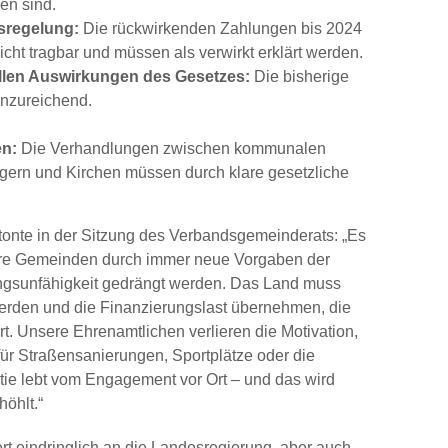
en sind.
sregelung:
Die rückwirkenden Zahlungen bis 2024
nicht tragbar und müssen als verwirkt erklärt werden.
llen Auswirkungen des Gesetzes:
Die bisherige
unzureichend.
en:
Die Verhandlungen zwischen kommunalen
ägern und Kirchen müssen durch klare gesetzliche
tonte in der Sitzung des Verbandsgemeinderats: „Es
sere Gemeinden durch immer neue Vorgaben der
ngsunfähigkeit gedrängt werden. Das Land muss
erden und die Finanzierungslast übernehmen, die
rt. Unsere Ehrenamtlichen verlieren die Motivation,
für Straßensanierungen, Sportplätze oder die
tie lebt vom Engagement vor Ort – und das wird
öhlt.“
t eindringlich an die Landesregierung, aber auch