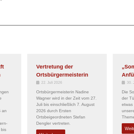
ft
Vertretung der
„Som
n
Ortsbürgermeisterin
Anfü
22. Juli 2026
30. 
ungen
Ortsbürgermeisterin Nadine
Die S
e
Wagner wird in der Zeit vom 27.
der Tü
Juli bis einschließlich 7. August
etwas 
6 an
2026 durch Ersten
unser
Ortsbeigeordneten Stefan
Theme
ern-
Dengler vertreten.
Weit
 bis